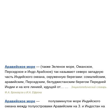
Аравийское море
— (также Зеленое море, Оманское,
Персидское и Индо Арабское) так называют северо западную
часть Индийского океана, окруженную берегами: сомалийским,
аравийским, Персидским, белуджистанским берегом Передней
Индии и на юге линией, идущей от… …
Энциклопедический словарь
Ф.А. Брокгауза и И.А. Ефрона
Аравийское море
— полузамкнутое море Индийского
океана между полуостровами Аравийским на З. и Индостан на