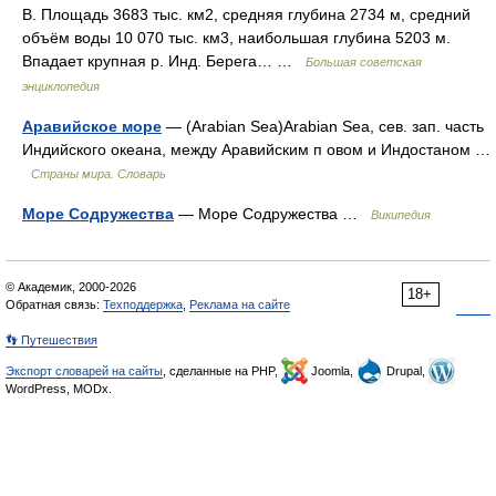
В. Площадь 3683 тыс. км2, средняя глубина 2734 м, средний
объём воды 10 070 тыс. км3, наибольшая глубина 5203 м.
Впадает крупная р. Инд. Берега… …
Большая советская
энциклопедия
Аравийское море
— (Arabian Sea)Arabian Sea, сев. зап. часть
Индийского океана, между Аравийским п овом и Индостаном …
Страны мира. Словарь
Море Содружества
— Море Содружества …
Википедия
© Академик, 2000-2026
18+
Обратная связь:
Техподдержка
,
Реклама на сайте
👣 Путешествия
Экспорт словарей на сайты
, сделанные на PHP,
Joomla,
Drupal,
WordPress, MODx.